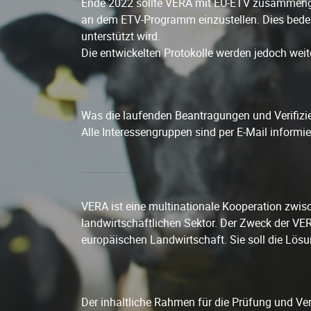
Ende 2022 sollte VERA mit EU-ETV zusammengel
an dem ETV-Programm einzustellen. Dies bede
unterstützt wird.
Die entwickelten Protokolle werden jedoch weit
Was die laufenden Beantragungen und Verifizier
Alle Interessengruppen sind per E-Mail informi
VERA ist eine multinationale Kooperation zwi
landwirtschaftlichen Sektor. Der Zweck der VE
europäischen Landwirtschaft. Sie soll die Lös
Der inhaltliche Rahmen für die Prüfung und Veri