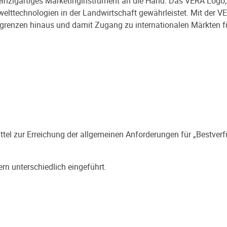
 einzigartiges Marketinginstrument an die Hand. Das VERA Logo, 
elttechnologien in der Landwirtschaft gewährleistet. Mit der V
grenzen hinaus und damit Zugang zu internationalen Märkten f
ttel zur Erreichung der allgemeinen Anforderungen für „Bestver
n unterschiedlich eingeführt.