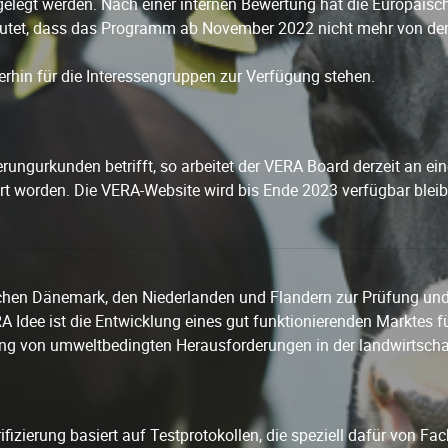
egt werden. Nach einer internen Bewertung hat die Europäisch
utet, dass das Programm ab November 2022 nicht mehr von de
erhin für die Interessengruppen zur Verfügung stehen.
ungurkunden betrifft, so arbeitet der VERA Board derzeit an ei
ert worden. Die VERA-Website wird bis Ende 2023 verfügbar bleib
schen Dänemark, den Niederlanden und Flandern zur Prüfung und
RA Idee ist die Entwicklung eines gut funktionierenden Marktes 
ung von umweltbedingten Herausforderungen in der landwirtschaf
fizierung basiert auf Testprotokollen, die speziell dafür von Fa